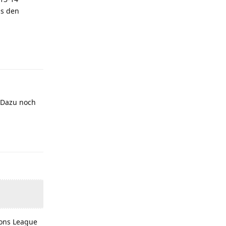
us den
Antworten
. Dazu noch
Antworten
ions League