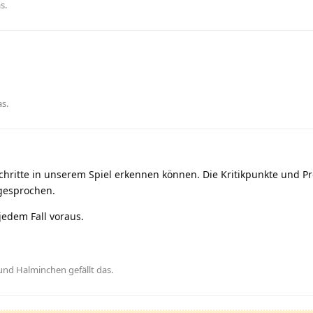
as
.
as
.
hritte in unserem Spiel erkennen können. Die Kritikpunkte und P
gesprochen.
jedem Fall voraus.
 und
Halminchen
gefällt das
.