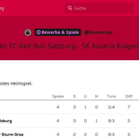
rg
Bewerbe & Spiele
Bundesliga
e: FC Red Bull Salzburg - SK Austria Klagen
hstes Heimspiel.