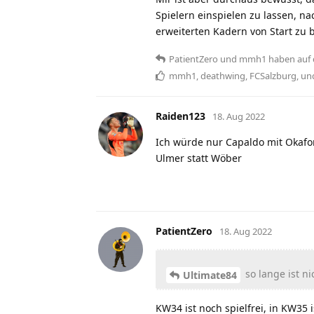
Spielern einspielen zu lassen, n
erweiterten Kadern von Start zu 
PatientZero
und
mmh1
haben
auf 
mmh1
,
deathwing
,
FCSalzburg
, u
Raiden123
18. Aug 2022
Ich würde nur Capaldo mit Okafor
Ulmer statt Wöber
PatientZero
18. Aug 2022
so lange ist n
Ultimate84
KW34 ist noch spielfrei, in KW3