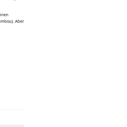
einen
ambou). Aber
Antworten