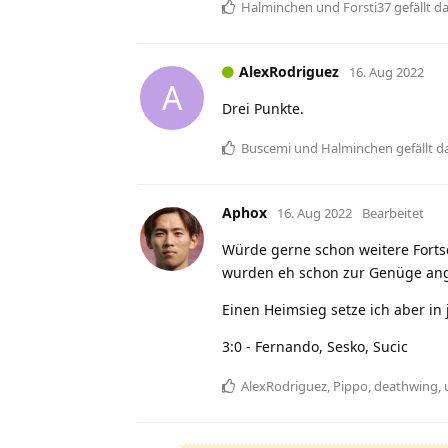
Halminchen
und
Forsti37
gefällt d
AlexRodriguez
16. Aug 2022
A
Drei Punkte.
Buscemi
und
Halminchen
gefällt d
Aphox
16. Aug 2022
Bearbeitet
Würde gerne schon weitere Fortsc
wurden eh schon zur Genüge an
Einen Heimsieg setze ich aber in 
3:0 - Fernando, Sesko, Sucic
AlexRodriguez
,
Pippo
,
deathwing
,