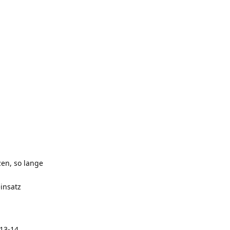
zen, so lange
insatz
 13-14