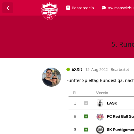
Boardregeln
#wirsansoizbu
5. Rund
aXXit
15. Aug 2022
Bearbeitet
Fünfter Spieltag Bundesliga, näc