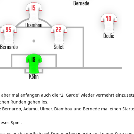
e aber mal anfangen auch die “2. Garde” wieder vermehrt einzuset
ischen Runden gehen los.
e Bernardo, Adamu, Ulmer, Diambou und Bernede mal einen Starte
eses Spiel.
ass es auch sportlich viel Sinn machen würde, mal einen Kern von