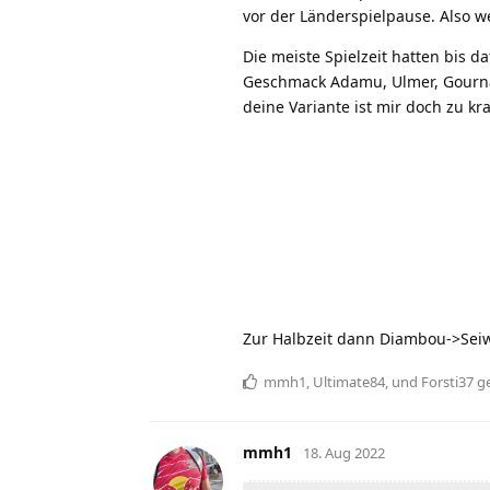
vor der Länderspielpause. Also w
Die meiste Spielzeit hatten bis d
Geschmack Adamu, Ulmer, Gourna
deine Variante ist mir doch zu kr
Zur Halbzeit dann Diambou->Sei
mmh1
,
Ultimate84
, und
Forsti37
ge
mmh1
18. Aug 2022