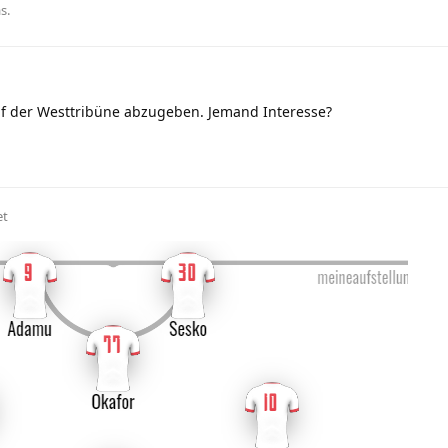
as
.
uf der Westtribüne abzugeben. Jemand Interesse?
et