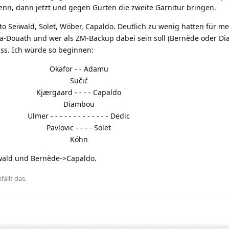
enn, dann jetzt und gegen Gurten die zweite Garnitur bringen.
ato Seiwald, Solet, Wöber, Capaldo. Deutlich zu wenig hatten für m
-Douath und wer als ZM-Backup dabei sein soll (Bernède oder Di
ass. Ich würde so beginnen:
Okafor - - Adamu
Sučić
Kjærgaard - - - - Capaldo
Diambou
Ulmer - - - - - - - - - - - - - Dedic
Pavlovic - - - - Solet
Köhn
wald und Bernède->Capaldo.
fällt das
.