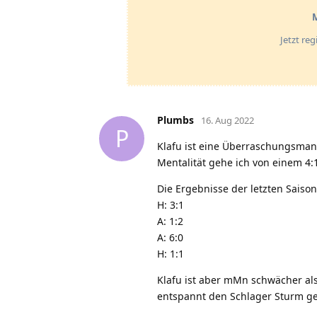
M
Jetzt re
Plumbs
16. Aug 2022
P
Klafu ist eine Überraschungsmann
Mentalität gehe ich von einem 4:1
Die Ergebnisse der letzten Saison
H: 3:1
A: 1:2
A: 6:0
H: 1:1
Klafu ist aber mMn schwächer al
entspannt den Schlager Sturm g