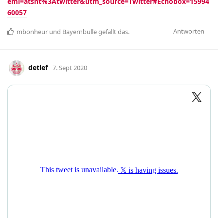
eml=atsnt%3Atwitter&utm_source=Twitter#Echobox=15994
60057
Antworten
mbonheur
und
Bayernbulle
gefällt das
.
detlef
7. Sept 2020