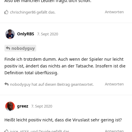
Also bei manchen Leuten fragst dich schon.
Antworten
chrischinger86
gefällt das
.
OnlyRBS
7. Sept 2020
nobodyguy
Finde ich trotzdem dumm. Auch wenn der Spieler nur leicht
positiv ist, ändert das nichts an der Tatsache. Insofern ist die
Definition total überflüssig.
Antworten
nobodyguy
hat
auf diesen Beitrag geantwortet.
greez
7. Sept 2020
Heißt leicht positiv nicht, dass die Viruslast sehr gering ist?
Antworten
juice
,
aXXit
, und
Druide
gefällt das
.