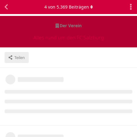
4
von
5.369
Beiträgen
Der Verein
Alles rund um den FC Salzburg
Teilen