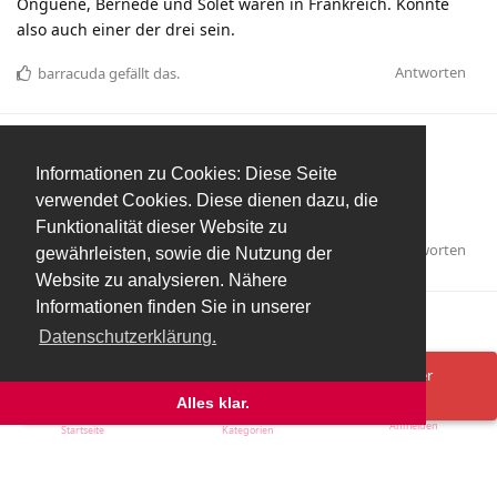
Onguene, Bernede und Solet waren in Frankreich. Könnte
also auch einer der drei sein.
Antworten
barracuda
gefällt das
.
Ultimate84
7. Sept 2020
Informationen zu Cookies: Diese Seite
verwendet Cookies. Diese dienen dazu, die
Szobo wäre bitter in Hinblick auf Sonntag
Funktionalität dieser Website zu
Antworten
gewährleisten, sowie die Nutzung der
Website zu analysieren. Nähere
Informationen finden Sie in unserer
Mehr laden
Datenschutzerklärung.
Spenden/Donate
Impressum
Datenschutzerklärung
Ups! Da ist was schief gelaufen. Bitte lade die Seite neu oder
versuche es erneut.
Alles klar.
Anmelden
Startseite
Kategorien