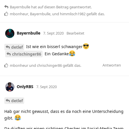
Bayernbulle
hat
auf diesen Beitrag geantwortet.
mbonheur
,
Bayernbulle
, und
himmlisch1982
gefällt das
.
Bayernbulle
7. Sept 2020
Bearbeitet
Ist wie ein bisserl schwanger
detlef
Ein Gedanke
chrischinger86
Antworten
mbonheur
und
chrischinger86
gefällt das
.
OnlyRBS
7. Sept 2020
detlef
Hab gar nicht gewusst, dass es da noch eine Unterscheidung
gibt.
Da dürften wir einen richtigen Checker im Social-Media Team