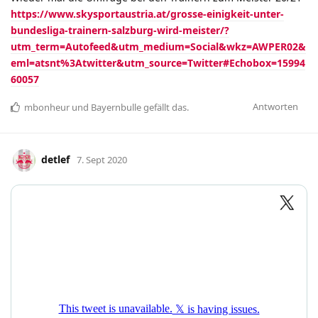
https://www.skysportaustria.at/grosse-einigkeit-unter-
bundesliga-trainern-salzburg-wird-meister/?
utm_term=Autofeed&utm_medium=Social&wkz=AWPER02&
eml=atsnt%3Atwitter&utm_source=Twitter#Echobox=15994
60057
Antworten
mbonheur
und
Bayernbulle
gefällt das
.
detlef
7. Sept 2020