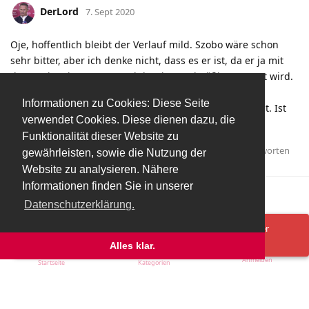
DerLord
7. Sept 2020
Oje, hoffentlich bleibt der Verlauf mild. Szobo wäre schon
sehr bitter, aber ich denke nicht, dass es er ist, da er ja mit
dem Nt im Einsatz war und dort ja regelmäßig getestet wird.
Ich denke auch eher, dass es einer unserer
Informationen zu Cookies: Diese Seite
Franzosen/Kameruner ist. Mein Tipp ist Ongi oder Solet. Ist
verwendet Cookies. Diese dienen dazu, die
aber natürlich keinem zu wünschen...
Funktionalität dieser Website zu
Antworten
gewährleisten, sowie die Nutzung der
Website zu analysieren. Nähere
Informationen finden Sie in unserer
Mehr laden
Datenschutzerklärung.
Spenden/Donate
Impressum
Datenschutzerklärung
Ups! Da ist was schief gelaufen. Bitte lade die Seite neu oder
versuche es erneut.
Alles klar.
Anmelden
Startseite
Kategorien