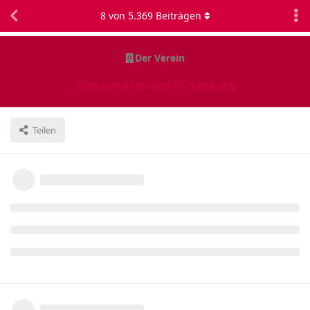
8
von
5.369
Beiträgen
Der Verein
Alles rund um den FC Salzburg
Teilen