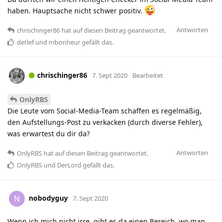
haben. Hauptsache nicht schwer positiv.
Antworten
chrischinger86
hat
auf diesen Beitrag geantwortet.
detlef
und
mbonheur
gefällt das
.
chrischinger86
7. Sept 2020
Bearbeitet
OnlyRBS
Die Leute vom Social-Media-Team schaffen es regelmäßig,
den Aufstellungs-Post zu verkacken (durch diverse Fehler),
was erwartest du dir da?
Antworten
OnlyRBS
hat
auf diesen Beitrag geantwortet.
OnlyRBS
und
DerLord
gefällt das
.
nobodyguy
N
7. Sept 2020
Wenn ich mich nicht irre, gibt es da einen Bereich, wo man