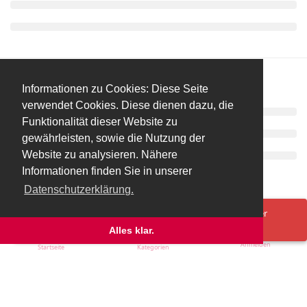
Informationen zu Cookies: Diese Seite
verwendet Cookies. Diese dienen dazu, die
Funktionalität dieser Website zu
gewährleisten, sowie die Nutzung der
Website zu analysieren. Nähere
Informationen finden Sie in unserer
Datenschutzerklärung.
Spenden/Donate
Impressum
Datenschutzerklärung
Ups! Da ist was schief gelaufen. Bitte lade die Seite neu oder
versuche es erneut.
Alles klar.
Anmelden
Startseite
Kategorien