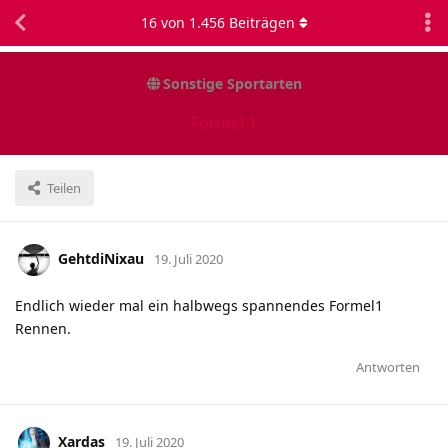
16
von
1.456
Beiträgen
Sonstige Sportarten
Formel 1
Teilen
GehtdiNixau
19. Juli 2020
Endlich wieder mal ein halbwegs spannendes Formel1
Rennen.
Antworten
Xardas
19. Juli 2020