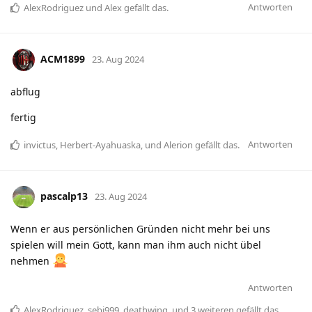
Antworten
AlexRodriguez
und
Alex
gefällt das
.
ACM1899
23. Aug 2024
abflug
fertig
Antworten
invictus
,
Herbert-Ayahuaska
, und
Alerion
gefällt das
.
pascalp13
23. Aug 2024
Wenn er aus persönlichen Gründen nicht mehr bei uns
spielen will mein Gott, kann man ihm auch nicht übel
nehmen
Antworten
AlexRodriguez
,
sebi999
,
deathwing
, und
3
weiteren
gefällt das
.