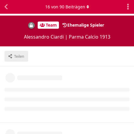
16
von
90
Beiträgen
Team
Ehemalige Spieler
Alessandro Ciardi | Parma Calcio 1913
Teilen