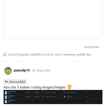
Antworten
chrischinger86
,
sebi999
,
Forsti37
, und
2
weiteren
gefällt das
.
pascalp13
23. Aug 2024
MarcoRBS
Also die 3 haben richtig eingeschlagen