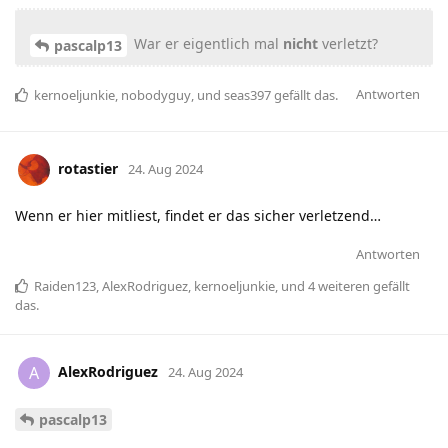
War er eigentlich mal
nicht
verletzt?
pascalp13
Antworten
kernoeljunkie
,
nobodyguy
, und
seas397
gefällt das
.
rotastier
24. Aug 2024
Wenn er hier mitliest, findet er das sicher verletzend…
Antworten
Raiden123
,
AlexRodriguez
,
kernoeljunkie
, und
4
weiteren
gefällt
das
.
AlexRodriguez
A
24. Aug 2024
pascalp13