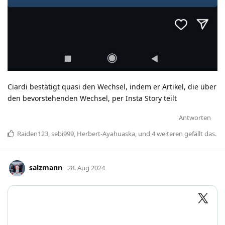
Ciardi bestätigt quasi den Wechsel, indem er Artikel, die über
den bevorstehenden Wechsel, per Insta Story teilt
Antworten
Raiden123
,
sebi999
,
Herbert-Ayahuaska
, und
4
weiteren
gefällt das
.
salzmann
28. Aug 2024