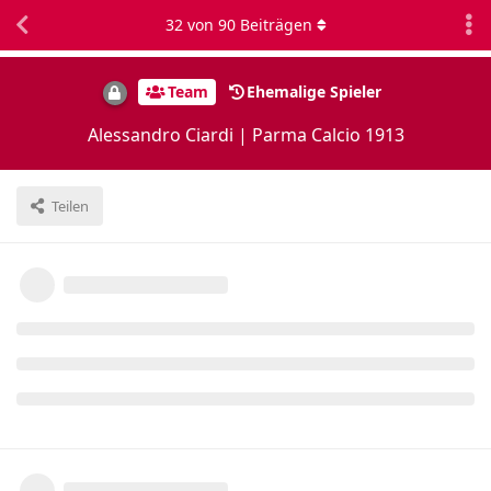
32
von
90
Beiträgen
Team
Ehemalige Spieler
Alessandro Ciardi | Parma Calcio 1913
Teilen