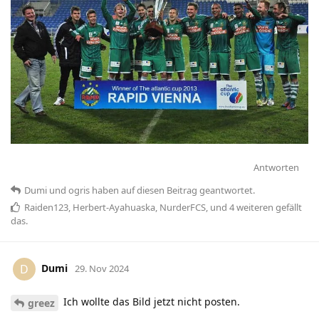
Antworten
Dumi
und
ogris
haben
auf diesen Beitrag geantwortet.
Raiden123
,
Herbert-Ayahuaska
,
NurderFCS
, und
4
weiteren
gefällt
das
.
Dumi
D
29. Nov 2024
Ich wollte das Bild jetzt nicht posten.
greez