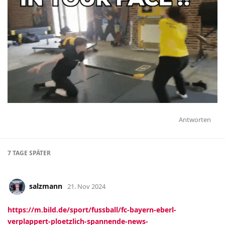
Antworten
7 TAGE
SPÄTER
salzmann
21. Nov 2024
https://m.bild.de/sport/fussball/fc-bayern-eberl-
verplappert-ploetzlich-spannende-news-