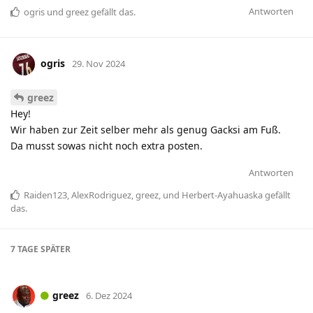
Antworten
ogris
und
greez
gefällt das
.
ogris
29. Nov 2024
greez
Hey!
Wir haben zur Zeit selber mehr als genug Gacksi am Fuß.
Da musst sowas nicht noch extra posten.
Antworten
Raiden123
,
AlexRodriguez
,
greez
, und
Herbert-Ayahuaska
gefällt
das
.
7 TAGE
SPÄTER
greez
6. Dez 2024