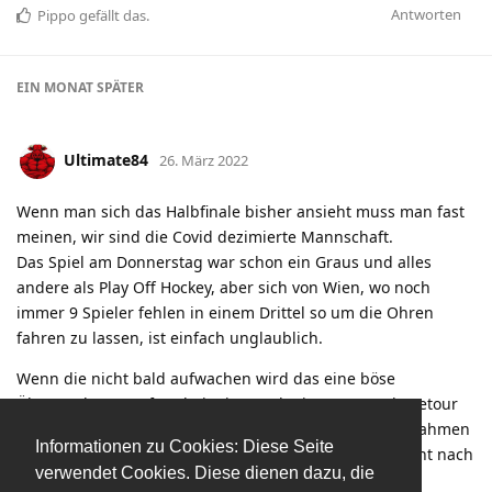
Antworten
Pippo
gefällt das
.
EIN MONAT
SPÄTER
Ultimate84
26. März 2022
Wenn man sich das Halbfinale bisher ansieht muss man fast
meinen, wir sind die Covid dezimierte Mannschaft.
Das Spiel am Donnerstag war schon ein Graus und alles
andere als Play Off Hockey, aber sich von Wien, wo noch
immer 9 Spieler fehlen in einem Drittel so um die Ohren
fahren zu lassen, ist einfach unglaublich.
Wenn die nicht bald aufwachen wird das eine böse
Überraschung, sofern bei Wien noch ein paar Cracks retour
kommen die nächsten Spiele. Da ist mit wenigen Ausnahmen
Informationen zu Cookies: Diese Seite
ja keiner bereit, haben die eine Woche Daumen gedreht nach
verwendet Cookies. Diese dienen dazu, die
der Znoim Serie