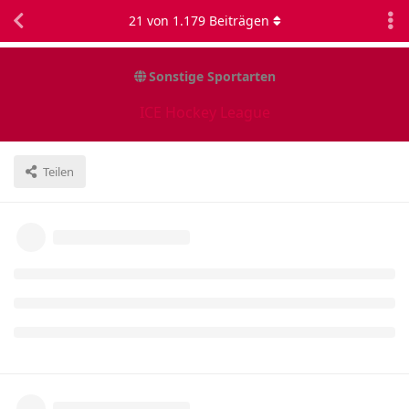
21
von
1.179
Beiträgen
Sonstige Sportarten
ICE Hockey League
Teilen