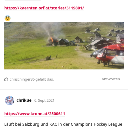
https://kaernten.orf.at/stories/3119801/
Antworten
chrischinger86
gefällt das
.
chrikue
6. Sept 2021
https://www.krone.at/2500611
Läuft bei Salzburg und KAC in der Champions Hockey League