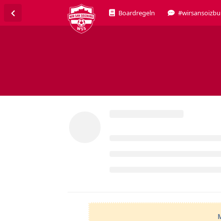
Boardregeln
#wirsansoizbu
M