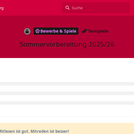
rg
Bewerbe & Spiele
Testspiele
Sommervorbereitung 2025/26
itlesen ist gut. Mitreden ist besser!