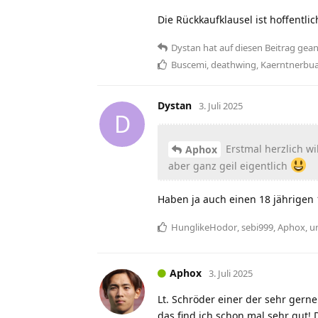
Die Rückkaufklausel ist hoffentli
Dystan
hat
auf diesen Beitrag gean
Buscemi
,
deathwing
,
Kaerntnerbu
Dystan
3. Juli 2025
D
Erstmal herzlich wi
Aphox
aber ganz geil eigentlich
Haben ja auch einen 18 jährigen
HunglikeHodor
,
sebi999
,
Aphox
, 
Aphox
3. Juli 2025
Lt. Schröder einer der sehr gern
das find ich schon mal sehr gut!