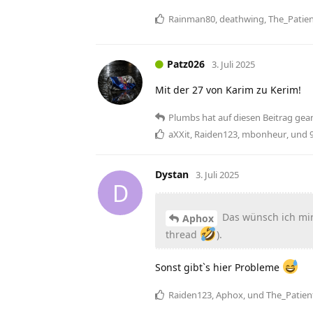
Rainman80
,
deathwing
,
The_Patie
Patz026
3. Juli 2025
Mit der 27 von Karim zu Kerim!
Plumbs
hat
auf diesen Beitrag gea
aXXit
,
Raiden123
,
mbonheur
, und
Dystan
3. Juli 2025
D
Das wünsch ich mi
Aphox
thread
).
Sonst gibt`s hier Probleme
Raiden123
,
Aphox
, und
The_Patien