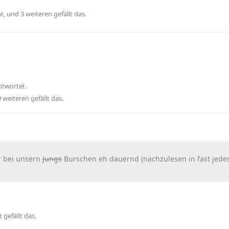
nt
, und
3
weiteren
gefällt das
.
ntwortet.
9
weiteren
gefällt das
.
r bei unsern
Jungs
Burschen eh dauernd (nachzulesen in fast jede
t
gefällt das
.