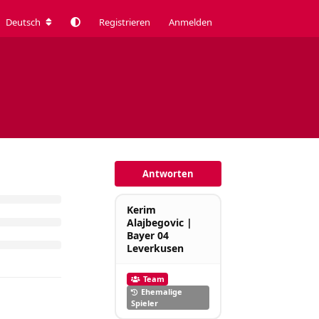
Deutsch
Registrieren
Anmelden
Antworten
Kerim
Alajbegovic |
Bayer 04
Leverkusen
Team
Ehemalige
Spieler