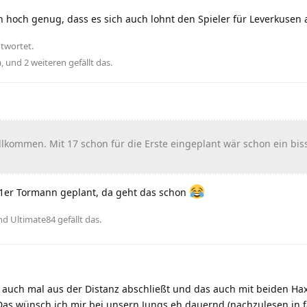
ch hoch genug, dass es sich auch lohnt den Spieler für Leverkusen
twortet.
a
, und
2
weiteren
gefällt das
.
llkommen. Mit 17 schon für die Erste eingeplant wär schon ein bis
 1er Tormann geplant, da geht das schon
und
Ultimate84
gefällt das
.
e auch mal aus der Distanz abschließt und das auch mit beiden Ha
 Das wünsch ich mir bei unsern Jungs eh dauernd (nachzulesen in 