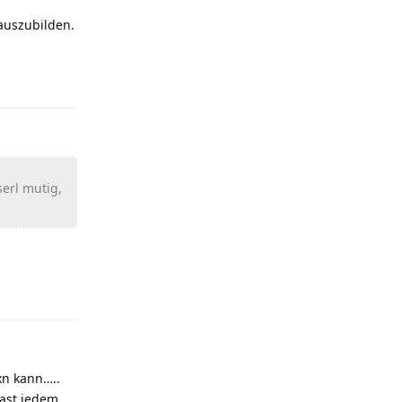
 auszubilden.
Antworten
serl mutig,
Antworten
xn kann…..
fast jedem