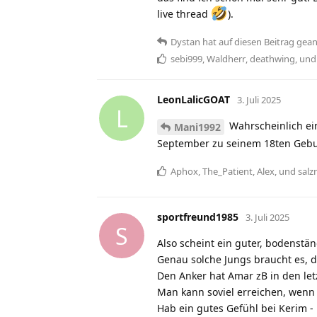
live thread
).
Dystan
hat
auf diesen Beitrag gean
sebi999
,
Waldherr
,
deathwing
, un
LeonLalicGOAT
3. Juli 2025
L
Wahrscheinlich ei
Mani1992
September zu seinem 18ten Gebur
Aphox
,
The_Patient
,
Alex
, und
sal
sportfreund1985
3. Juli 2025
S
Also scheint ein guter, bodenstä
Genau solche Jungs braucht es, d
Den Anker hat Amar zB in den let
Man kann soviel erreichen, wenn 
Hab ein gutes Gefühl bei Kerim -