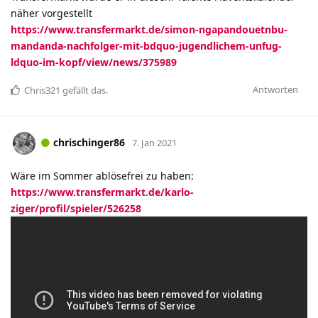
näher vorgestellt
https://www.transfermarkt.de/simon-ngapandouetnbu-
mandanda-nachfolger-mit-bdquo-jugendlichem-unfug-
ldquo-im-kopf/view/news/375989
Antworten
Chris321
gefällt das
.
chrischinger86
7. Jan 2021
Wäre im Sommer ablösefrei zu haben:
https://www.transfermarkt.de/karlo-
ziger/profil/spieler/526258