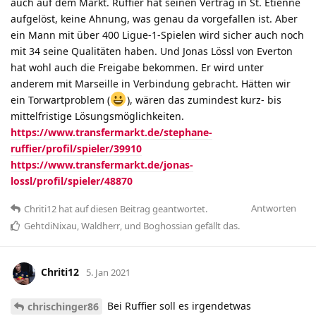
auch auf dem Markt. Ruffier hat seinen Vertrag in St. Etienne
aufgelöst, keine Ahnung, was genau da vorgefallen ist. Aber
ein Mann mit über 400 Ligue-1-Spielen wird sicher auch noch
mit 34 seine Qualitäten haben. Und Jonas Lössl von Everton
hat wohl auch die Freigabe bekommen. Er wird unter
anderem mit Marseille in Verbindung gebracht. Hätten wir
ein Torwartproblem (
), wären das zumindest kurz- bis
mittelfristige Lösungsmöglichkeiten.
https://www.transfermarkt.de/stephane-
ruffier/profil/spieler/39910
https://www.transfermarkt.de/jonas-
lossl/profil/spieler/48870
Antworten
Chriti12
hat
auf diesen Beitrag geantwortet.
GehtdiNixau
,
Waldherr
, und
Boghossian
gefällt das
.
Chriti12
5. Jan 2021
Bei Ruffier soll es irgendetwas
chrischinger86