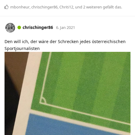
mbonheur
,
chrischinger86
,
Chriti12
, und
2
weiteren
gefällt das
.
chrischinger86
6. Jan 2021
Den will ich, der wäre der Schrecken jedes österreichischen
Sportjournalisten