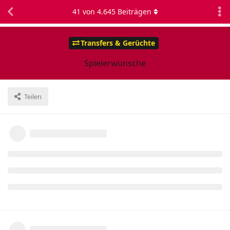
41
von
4.645
Beiträgen
Transfers & Gerüchte
Spielerwünsche
Teilen