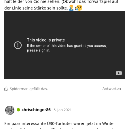
halt leider von Cic nie sehen. (Obwohl das Torwartspiel auf
der Linie seine Stärke sein sollte.
)
Antworten
Spiderman
gefällt das
.
chrischinger86
5. Jan 2021
Ein paar interessante Ü30-Torhüter wären jetzt im Winter