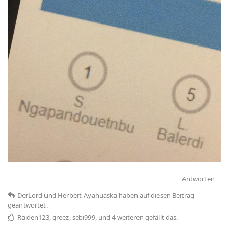
Antworten
DerLord
und
Herbert-Ayahuaska
haben
auf diesen Beitrag
geantwortet.
Raiden123
,
greez
,
sebi999
, und
4
weiteren
gefällt das
.