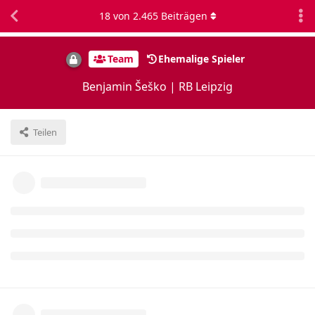
18
von
2.465
Beiträgen
Team
Ehemalige Spieler
Benjamin Šeško | RB Leipzig
Teilen