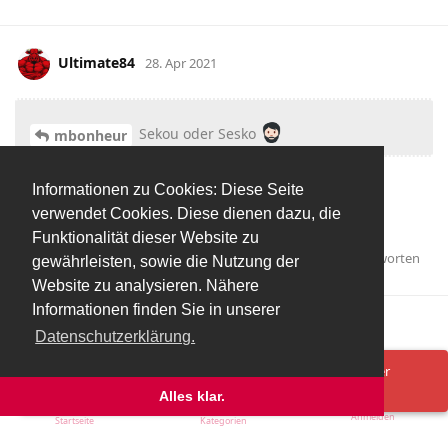
Ultimate84
28. Apr 2021
Sekou oder Sesko
mbonheur
Situationselastisch
Informationen zu Cookies: Diese Seite
verwendet Cookies. Diese dienen dazu, die
ich meinte Sesko
Funktionalität dieser Website zu
Antworten
mbonheur
gefällt das
.
gewährleisten, sowie die Nutzung der
Website zu analysieren. Nähere
Informationen finden Sie in unserer
Mehr laden
Datenschutzerklärung.
Spenden/Donate
Impressum
Datenschutzerklärung
Ups! Da ist was schief gelaufen. Bitte lade die Seite neu oder
versuche es erneut.
Alles klar.
Anmelden
Startseite
Kategorien