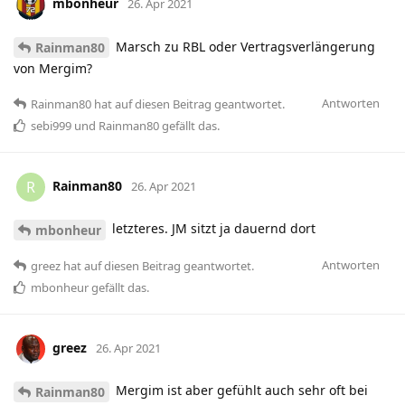
mbonheur
26. Apr 2021
Marsch zu RBL oder Vertragsverlängerung
Rainman80
von Mergim?
Antworten
Rainman80
hat
auf diesen Beitrag geantwortet.
sebi999
und
Rainman80
gefällt das
.
Rainman80
R
26. Apr 2021
letzteres. JM sitzt ja dauernd dort
mbonheur
Antworten
greez
hat
auf diesen Beitrag geantwortet.
mbonheur
gefällt das
.
greez
26. Apr 2021
Mergim ist aber gefühlt auch sehr oft bei
Rainman80