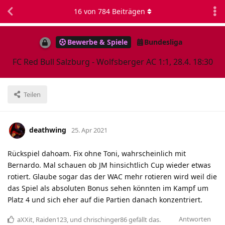
16
von
784
Beiträgen
Bewerbe & Spiele
Bundesliga
FC Red Bull Salzburg - Wolfsberger AC 1:1, 28.4. 18:30
Teilen
deathwing
25. Apr 2021
Rückspiel dahoam. Fix ohne Toni, wahrscheinlich mit
Bernardo. Mal schauen ob JM hinsichtlich Cup wieder etwas
rotiert. Glaube sogar das der WAC mehr rotieren wird weil die
das Spiel als absoluten Bonus sehen könnten im Kampf um
Platz 4 und sich eher auf die Partien danach konzentriert.
Antworten
aXXit
,
Raiden123
, und
chrischinger86
gefällt das
.