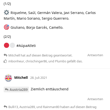
(1/2)
Riquelme, Saúl, Germán Valera, Javi Serrano, Carlos
Martín, Mario Soriano, Sergio Guerrero.
Giuliano, Borja Garcés, Camello.
(2/2)
#AúpaAtleti
Antworten
Mitchell
hat
auf diesen Beitrag geantwortet.
mbonheur
,
chrischinger86
, und
Plumbs
gefällt das
.
Mitchell
28. Juli 2021
Ziemlich enttäuschend
Austria289
Antworten
Bulli13
,
Austria289
, und
Rainman80
haben
auf diesen Beitrag