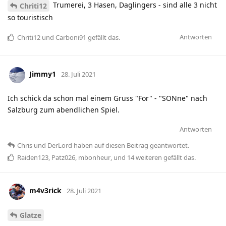
Trumerei, 3 Hasen, Daglingers - sind alle 3 nicht
Chriti12
so touristisch
Antworten
Chriti12
und
Carboni91
gefällt das
.
Jimmy1
28. Juli 2021
Ich schick da schon mal einem Gruss "For" - "SONne" nach
Salzburg zum abendlichen Spiel.
Antworten
Chris
und
DerLord
haben
auf diesen Beitrag geantwortet.
Raiden123
,
Patz026
,
mbonheur
, und
14
weiteren
gefällt das
.
m4v3rick
28. Juli 2021
Glatze