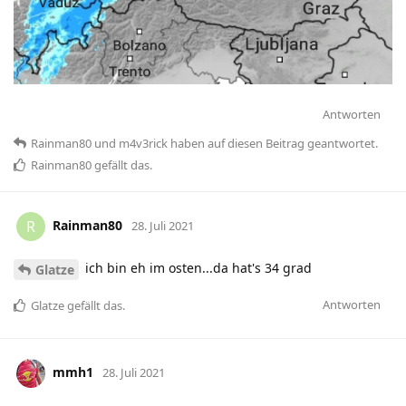
Antworten
Rainman80
und
m4v3rick
haben
auf diesen Beitrag geantwortet.
Rainman80
gefällt das
.
Rainman80
R
28. Juli 2021
ich bin eh im osten...da hat's 34 grad
Glatze
Antworten
Glatze
gefällt das
.
mmh1
28. Juli 2021