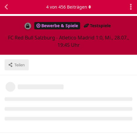
4
von
456
Beiträgen
Bewerbe & Spiele
Testspiele
FC Red Bull Salzburg - Atletico Madrid 1:0, Mi., 28.07.,
19:45 Uhr
Teilen