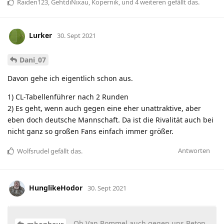
Raiden123
,
GehtdiNixau
,
Kopernik
, und
4
weiteren
gefällt das
.
Lurker
30. Sept 2021
Dani_07
Davon gehe ich eigentlich schon aus.
1) CL-Tabellenführer nach 2 Runden
2) Es geht, wenn auch gegen eine eher unattraktive, aber
eben doch deutsche Mannschaft. Da ist die Rivalität auch bei
nicht ganz so großen Fans einfach immer größer.
Antworten
Wolfsrudel
gefällt das
.
HunglikeHodor
30. Sept 2021
. Ob Van Bommel auch gegen uns Beton