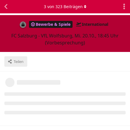
3
von
323
Beiträgen
Bewerbe & Spiele
International
FC Salzburg - VfL Wolfsburg, Mi. 20.10., 18:45 Uhr
(Vorbesprechung)
Teilen