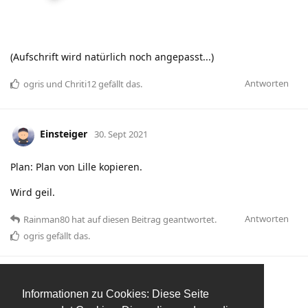
(Aufschrift wird natürlich noch angepasst...)
Antworten
ogris
und
Chriti12
gefällt das
.
Einsteiger
30. Sept 2021
Plan: Plan von Lille kopieren.
Wird geil.
Antworten
Rainman80
hat
auf diesen Beitrag geantwortet.
ogris
gefällt das
.
Rainman80
R
30. Sept 2021
Informationen zu Cookies: Diese Seite