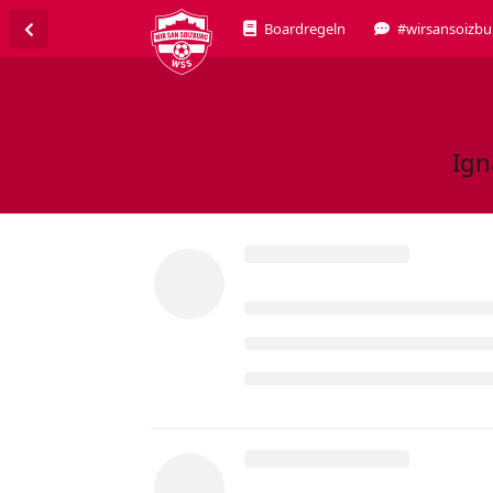
Boardregeln
#wirsansoizbu
Ign