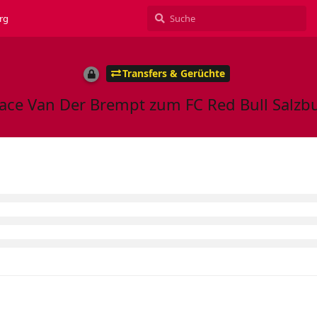
rg
Transfers & Gerüchte
ace Van Der Brempt zum FC Red Bull Salzb