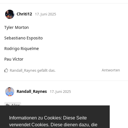
Chriti12
17. Juni 2025
Tyler Morton
Sebastiano Esposito
Rodrigo Riquelme
Pau Víctor
Antworten
Randall_Raynes
gefällt das
.
Randall_Raynes
17. Juni 2025
Alex
… bei einem Jahr Restlaufzeit und den Leihstationen.
Informationen zu Cookies: Diese Seite
verwendet Cookies. Diese dienen dazu, die
Who knows