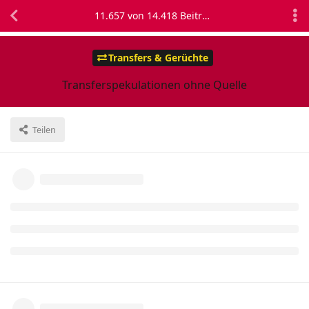
11.657
von
14.418
Beiträgen
Transfers & Gerüchte
Transferspekulationen ohne Quelle
Teilen