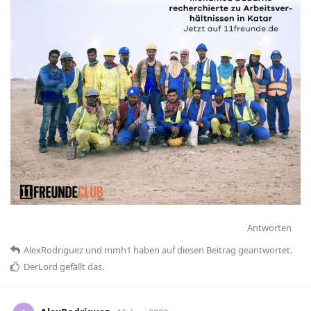
Antworten
AlexRodriguez
und
mmh1
haben
auf diesen Beitrag geantwortet.
DerLord
gefällt das
.