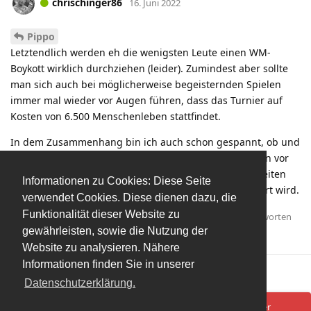
chrischinger86
16. Juni 2022
Pippo
Letztendlich werden eh die wenigsten Leute einen WM-
Boykott wirklich durchziehen (leider). Zumindest aber sollte
man sich auch bei möglicherweise begeisternden Spielen
immer mal wieder vor Augen führen, dass das Turnier auf
Kosten von 6.500 Menschenleben stattfindet.
In dem Zusammenhang bin ich auch schon gespannt, ob und
welche Art von Protesten es vielleicht von Protagonisten vor
Ort geben wird. Da hoffe ich schon, dass einiges vonseiten
Informationen zu Cookies: Diese Seite
der Spieler/Funktionäre geplant und auch durchgeführt wird.
verwendet Cookies. Diese dienen dazu, die
Funktionalität dieser Website zu
Antworten
mmh1
hat
auf diesen Beitrag geantwortet.
gewährleisten, sowie die Nutzung der
Pippo
,
Austria289
, und
Halminchen
gefällt das
.
Website zu analysieren. Nähere
Informationen finden Sie in unserer
Mehr laden
Datenschutzerklärung.
Spenden/Donate
Impressum
Datenschutzerklärung
Ups! Da ist was schief gelaufen. Bitte lade die Seite neu oder