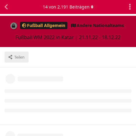
14
von
2.191
Beiträgen
Fußball Allgemein
Andere Nationalteams
Fußball WM 2022 in Katar | 21.11.22 - 18.12.22
Teilen