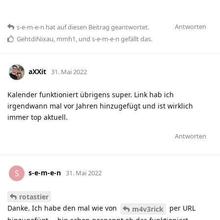
Antworten
s-e-m-e-n
hat
auf diesen Beitrag geantwortet.
GehtdiNixau
,
mmh1
, und
s-e-m-e-n
gefällt das
.
aXXit
31. Mai 2022
Kalender funktioniert übrigens super. Link hab ich
irgendwann mal vor Jahren hinzugefügt und ist wirklich
immer top aktuell.
Antworten
s-e-m-e-n
S
31. Mai 2022
rotastier
Danke. Ich habe den mal wie von
per URL
m4v3rick