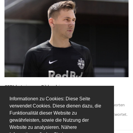
GEPA hat ein paar Bilder drinnen.
https://isave.gepa-pictures.com/?page=1&order=on
Informationen zu Cookies: Diese Seite
Antworten
verwendet Cookies. Diese dienen dazu, die
Funktionalität dieser Website zu
Chriti12
und
chrischinger86
haben
auf diesen Beitrag geantwortet.
gewährleisten, sowie die Nutzung der
Halminchen
gefällt das
.
Website zu analysieren. Nähere