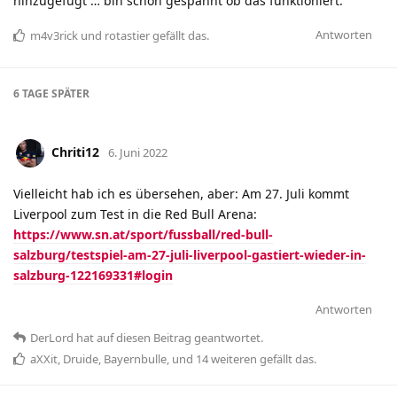
hinzugefügt … bin schon gespannt ob das funktioniert.
Antworten
m4v3rick
und
rotastier
gefällt das
.
6 TAGE
SPÄTER
Chriti12
6. Juni 2022
Vielleicht hab ich es übersehen, aber: Am 27. Juli kommt
Liverpool zum Test in die Red Bull Arena:
https://www.sn.at/sport/fussball/red-bull-
salzburg/testspiel-am-27-juli-liverpool-gastiert-wieder-in-
salzburg-122169331#login
Antworten
DerLord
hat
auf diesen Beitrag geantwortet.
aXXit
,
Druide
,
Bayernbulle
, und
14
weiteren
gefällt das
.