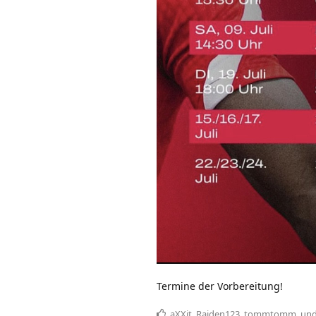
Termine der Vorbereitung!
aXXit
,
Raiden123
,
tommtomm
, un