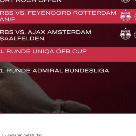
d
15
weiteren
gefällt das
.