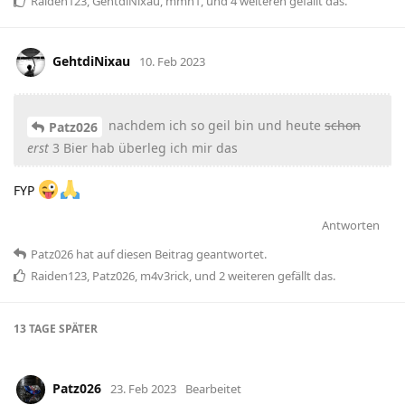
Raiden123
,
GehtdiNixau
,
mmh1
, und
4
weiteren
gefällt das
.
GehtdiNixau
10. Feb 2023
nachdem ich so geil bin und heute
schon
Patz026
erst
3 Bier hab überleg ich mir das
FYP
Antworten
Patz026
hat
auf diesen Beitrag geantwortet.
Raiden123
,
Patz026
,
m4v3rick
, und
2
weiteren
gefällt das
.
13 TAGE
SPÄTER
Patz026
23. Feb 2023
Bearbeitet