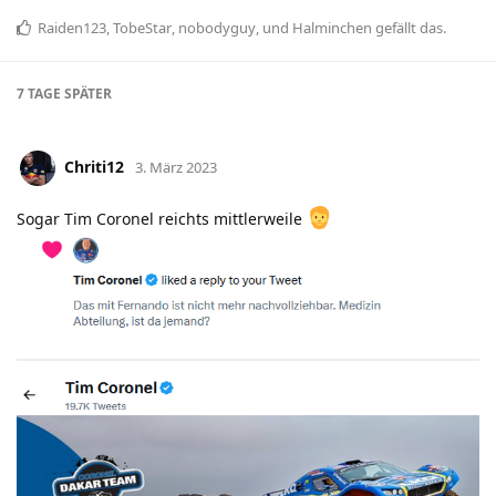
Raiden123
,
TobeStar
,
nobodyguy
, und
Halminchen
gefällt das
.
7 TAGE
SPÄTER
Chriti12
3. März 2023
Sogar Tim Coronel reichts mittlerweile