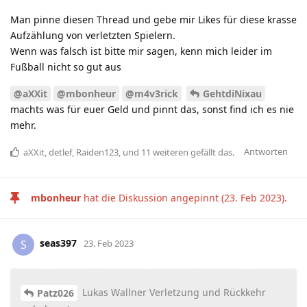
Man pinne diesen Thread und gebe mir Likes für diese krasse
Aufzählung von verletzten Spielern.
Wenn was falsch ist bitte mir sagen, kenn mich leider im
Fußball nicht so gut aus
@aXXit
@mbonheur
@m4v3rick
GehtdiNixau
machts was für euer Geld und pinnt das, sonst find ich es nie
mehr.
Antworten
aXXit
,
detlef
,
Raiden123
, und
11
weiteren
gefällt das
.
mbonheur
hat die Diskussion angepinnt (
23. Feb 2023
).
seas397
S
23. Feb 2023
Lukas Wallner Verletzung und Rückkehr
Patz026