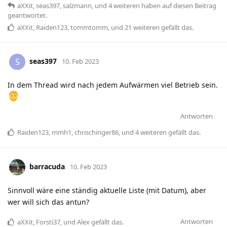
aXXit
,
seas397
,
salzmann
, und
4
weiteren
haben
auf diesen Beitrag
geantwortet.
aXXit
,
Raiden123
,
tommtomm
, und
21
weiteren
gefällt das
.
seas397
S
10. Feb 2023
In dem Thread wird nach jedem Aufwärmen viel Betrieb sein.
Antworten
Raiden123
,
mmh1
,
chrischinger86
, und
4
weiteren
gefällt das
.
barracuda
10. Feb 2023
Sinnvoll wäre eine ständig aktuelle Liste (mit Datum), aber
wer will sich das antun?
Antworten
aXXit
,
Forsti37
, und
Alex
gefällt das
.