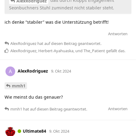
daß durch Klopps Engagement
AlexRodriguez
Seonbuchners Stuhl zumindest nicht stabiler steht.
ich denke “stabiler” was die Unterstützung betrifft!
Antworten
AlexRodriguez
hat
auf diesen Beitrag geantwortet.
AlexRodriguez
,
Herbert-Ayahuaska
, und
The_Patient
gefällt das
.
AlexRodriguez
A
9. Okt 2024
mmh1
Wie meinst du das genauer?
Antworten
mmh1
hat
auf diesen Beitrag geantwortet.
Ultimate84
9. Okt 2024