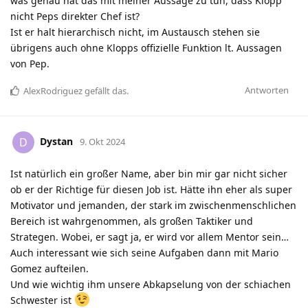
was genau hat das mit meiner Aussage zu tun, dass Klopp
nicht Peps direkter Chef ist?
Ist er halt hierarchisch nicht, im Austausch stehen sie
übrigens auch ohne Klopps offizielle Funktion lt. Aussagen
von Pep.
Antworten
AlexRodriguez
gefällt das
.
Dystan
D
9. Okt 2024
Ist natürlich ein großer Name, aber bin mir gar nicht sicher
ob er der Richtige für diesen Job ist. Hätte ihn eher als super
Motivator und jemanden, der stark im zwischenmenschlichen
Bereich ist wahrgenommen, als großen Taktiker und
Strategen. Wobei, er sagt ja, er wird vor allem Mentor sein…
Auch interessant wie sich seine Aufgaben dann mit Mario
Gomez aufteilen.
Und wie wichtig ihm unsere Abkapselung von der schiachen
Schwester ist