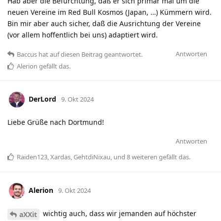
Hab aber die Befürchtung, daß er sich primär mal um die
neuen Vereine im Red Bull Kosmos (Japan, …) Kümmern wird.
Bin mir aber auch sicher, daß die Ausrichtung der Vereine
(vor allem hoffentlich bei uns) adaptiert wird.
Antworten
Baccus
hat
auf diesen Beitrag geantwortet.
Alerion
gefällt das
.
DerLord
9. Okt 2024
Liebe Grüße nach Dortmund!
Antworten
Raiden123
,
Xardas
,
GehtdiNixau
, und
8
weiteren
gefällt das
.
Alerion
9. Okt 2024
wichtig auch, dass wir jemanden auf höchster
aXXit