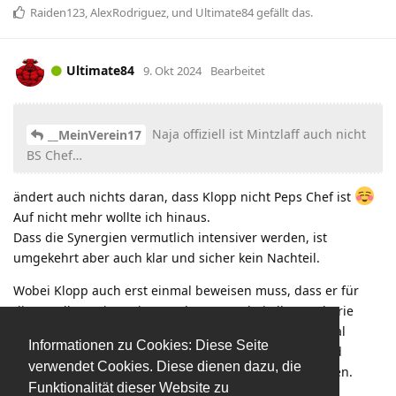
Raiden123
,
AlexRodriguez
, und
Ultimate84
gefällt das
.
Ultimate84
9. Okt 2024
Bearbeitet
Naja offiziell ist Mintzlaff auch nicht
__MeinVerein17
BS Chef…
ändert auch nichts daran, dass Klopp nicht Peps Chef ist
Auf nicht mehr wollte ich hinaus.
Dass die Synergien vermutlich intensiver werden, ist
umgekehrt aber auch klar und sicher kein Nachteil.
Wobei Klopp auch erst einmal beweisen muss, dass er für
diese Rolle geeignet ist. Das kann man bei aller Euphorie
schon auch noch anmerken, Trainer und Head of Global
Informationen zu Cookies: Diese Seite
Soccer sind ansatzweise 2 unterschiedliche Berufe und
verwendet Cookies. Diese dienen dazu, die
Aufgaben, die völlig verschiedene Blickwinkel benötigen.
Funktionalität dieser Website zu