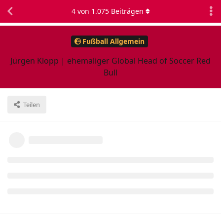
4
von
1.075
Beiträgen
Fußball Allgemein
Jürgen Klopp | ehemaliger Global Head of Soccer Red
Bull
Teilen