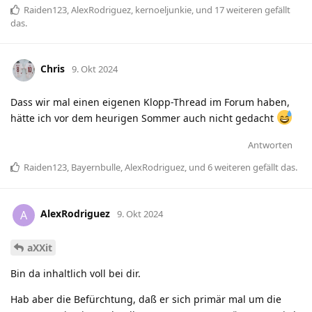
Raiden123
,
AlexRodriguez
,
kernoeljunkie
, und
17
weiteren
gefällt
das
.
Chris
9. Okt 2024
Dass wir mal einen eigenen Klopp-Thread im Forum haben,
hätte ich vor dem heurigen Sommer auch nicht gedacht
Antworten
Raiden123
,
Bayernbulle
,
AlexRodriguez
, und
6
weiteren
gefällt das
.
AlexRodriguez
A
9. Okt 2024
aXXit
Bin da inhaltlich voll bei dir.
Hab aber die Befürchtung, daß er sich primär mal um die