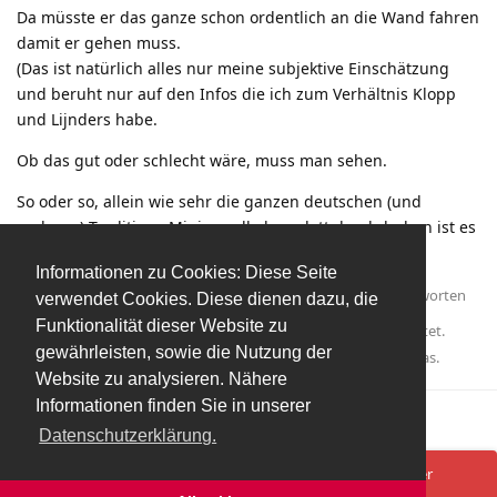
Da müsste er das ganze schon ordentlich an die Wand fahren
damit er gehen muss.
(Das ist natürlich alles nur meine subjektive Einschätzung
und beruht nur auf den Infos die ich zum Verhältnis Klopp
und Lijnders habe.
Ob das gut oder schlecht wäre, muss man sehen.
So oder so, allein wie sehr die ganzen deutschen (und
anderen) Traditions-Minions alle komplett durchdrehen ist es
das Ganze jetzt schon wert
Informationen zu Cookies: Diese Seite
Antworten
verwendet Cookies. Diese dienen dazu, die
Funktionalität dieser Website zu
Ultimate84
und
Aphox
haben
auf diesen Beitrag geantwortet.
gewährleisten, sowie die Nutzung der
GehtdiNixau
,
Ultimate84
,
Dystan
, und
FCSalzburg
gefällt das
.
Website zu analysieren. Nähere
Informationen finden Sie in unserer
Mehr laden
Datenschutzerklärung.
Spenden/Donate
Impressum
Datenschutzerklärung
Ups! Da ist was schief gelaufen. Bitte lade die Seite neu oder
versuche es erneut.