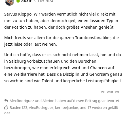
aXXit
9. Okt 2024
Servus Kloppo! Wir werden vermutlich nicht viel direkt mit
ihm zu tun haben, aber dennoch geil, einen lässigen Typ in
der Position zu haben, der doch großes Ansehen genießt.
Mich freuts vor allem für die ganzen Traditionsfanatiker, die
jetzt leise oder laut weinen.
Und ich hoffe, dass er es sich nicht nehmen lässt, hie und da
in Salzburg vorbeizuschauen und den Burschen
beizubringen, wie man erfolgreich wird und Chancen auf
eine Weltkarriere hat. Dass da Disziplin und Gehorsam genau
so wichtig sind wie Talent und körperliche Leistungsfähigkeit.
Antworten
AlexRodriguez
und
Alerion
haben
auf diesen Beitrag geantwortet.
Raiden123
,
AlexRodriguez
,
kernoeljunkie
, und
17
weiteren
gefällt
das
.