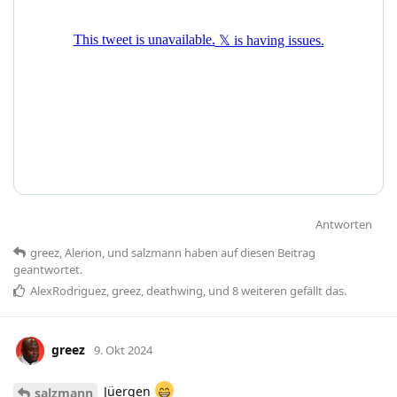
Antworten
greez
,
Alerion
, und
salzmann
haben
auf diesen Beitrag
geantwortet.
AlexRodriguez
,
greez
,
deathwing
, und
8
weiteren
gefällt das
.
greez
9. Okt 2024
Jüergen
salzmann