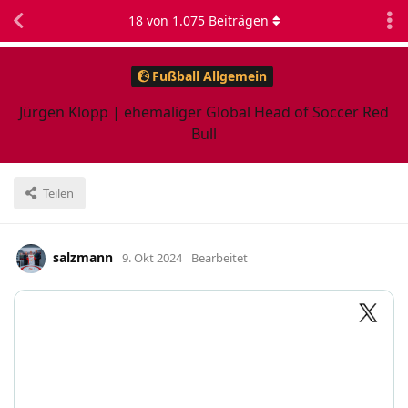
18
von
1.075
Beiträgen
Fußball Allgemein
Jürgen Klopp | ehemaliger Global Head of Soccer Red
Bull
Teilen
salzmann
9. Okt 2024
Bearbeitet