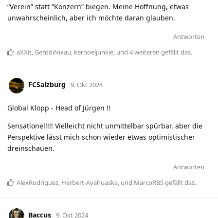
“Verein” statt “Konzern” biegen. Meine Hoffnung, etwas
unwahrscheinlich, aber ich möchte daran glauben.
Antworten
aXXit
,
GehtdiNixau
,
kernoeljunkie
, und
4
weiteren
gefällt das
.
FCSalzburg
9. Okt 2024
Global Klopp - Head of Jürgen !!
Sensationell!!! Vielleicht nicht unmittelbar spürbar, aber die
Perspektive lässt mich schon wieder etwas optimistischer
dreinschauen.
Antworten
AlexRodriguez
,
Herbert-Ayahuaska
, und
MarcoRBS
gefällt das
.
Baccus
9. Okt 2024