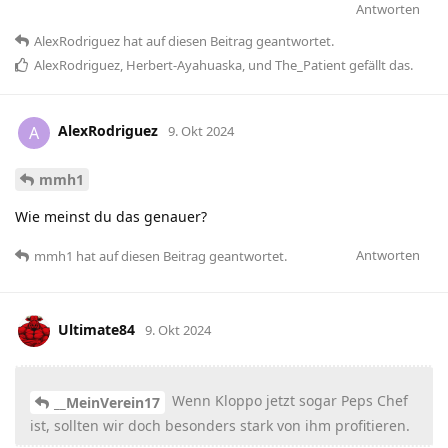
Antworten
AlexRodriguez
hat
auf diesen Beitrag geantwortet.
AlexRodriguez
,
Herbert-Ayahuaska
, und
The_Patient
gefällt das
.
AlexRodriguez
A
9. Okt 2024
mmh1
Wie meinst du das genauer?
Antworten
mmh1
hat
auf diesen Beitrag geantwortet.
Ultimate84
9. Okt 2024
Wenn Kloppo jetzt sogar Peps Chef
__MeinVerein17
ist, sollten wir doch besonders stark von ihm profitieren.