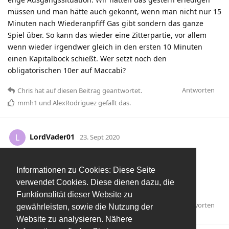
müssen und man hätte auch gekonnt, wenn man nicht nur 15
Minuten nach Wiederanpfiff Gas gibt sondern das ganze
Spiel über. So kann das wieder eine Zitterpartie, vor allem
wenn wieder irgendwer gleich in den ersten 10 Minuten
einen Kapitalbock schießt. Wer setzt noch den
obligatorischen 10er auf Maccabi?
Antworten
Chris
hat
auf diesen Beitrag geantwortet.
mmh1
und
AlexRodriguez
gefällt das
.
LordVader01
L
23. Sept 2020
Jede Serie reißt mal, entweder eure
sochindani
Informationen zu Cookies: Diese Seite
Siegesserie oder unsere Serie "Wie verkacke ich am
verwendet Cookies. Diese dienen dazu, die
elegantesten die CL Quali".
Funktionalität dieser Website zu
Antworten
sochindani
hat
auf diesen Beitrag geantwortet.
gewährleisten, sowie die Nutzung der
Website zu analysieren. Nähere