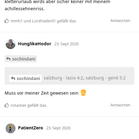
kletterurlaub wirds aber sicher keiner mit meinem
achillessehnenriss.
Antworten
mmh1
und
LordVader01
gefällt das
.
HunglikeHodor
23. Sept 2020
sochindani
salzburg - lazio 4:2, salzburg - genk 5:2
sochindani
Muss vor meiner Zeit gewesen sein
Antworten
rotastier
gefällt das
.
PatientZero
23. Sept 2020