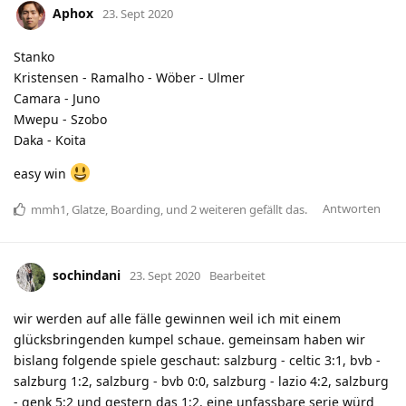
Aphox
23. Sept 2020
Stanko
Kristensen - Ramalho - Wöber - Ulmer
Camara - Juno
Mwepu - Szobo
Daka - Koita
easy win
Antworten
mmh1
,
Glatze
,
Boarding
, und
2
weiteren
gefällt das
.
sochindani
23. Sept 2020
Bearbeitet
wir werden auf alle fälle gewinnen weil ich mit einem
glücksbringenden kumpel schaue. gemeinsam haben wir
bislang folgende spiele geschaut: salzburg - celtic 3:1, bvb -
salzburg 1:2, salzburg - bvb 0:0, salzburg - lazio 4:2, salzburg
- genk 5:2 und gestern das 1:2. eine unfassbare serie würd