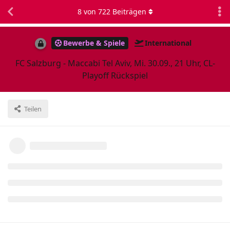
8
von
722
Beiträgen
Bewerbe & Spiele
International
FC Salzburg - Maccabi Tel Aviv, Mi. 30.09., 21 Uhr, CL-
Playoff Rückspiel
Teilen