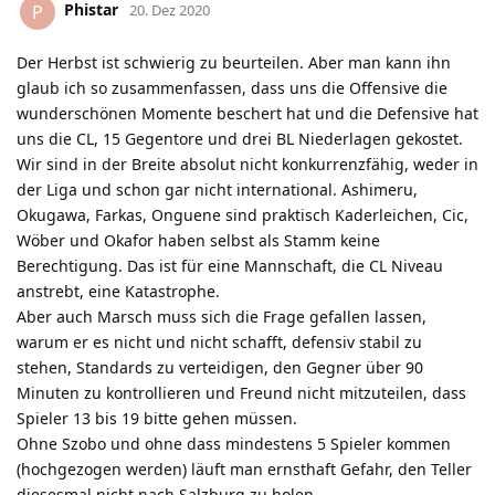
Phistar
P
20. Dez 2020
Der Herbst ist schwierig zu beurteilen. Aber man kann ihn
glaub ich so zusammenfassen, dass uns die Offensive die
wunderschönen Momente beschert hat und die Defensive hat
uns die CL, 15 Gegentore und drei BL Niederlagen gekostet.
Wir sind in der Breite absolut nicht konkurrenzfähig, weder in
der Liga und schon gar nicht international. Ashimeru,
Okugawa, Farkas, Onguene sind praktisch Kaderleichen, Cic,
Wöber und Okafor haben selbst als Stamm keine
Berechtigung. Das ist für eine Mannschaft, die CL Niveau
anstrebt, eine Katastrophe.
Aber auch Marsch muss sich die Frage gefallen lassen,
warum er es nicht und nicht schafft, defensiv stabil zu
stehen, Standards zu verteidigen, den Gegner über 90
Minuten zu kontrollieren und Freund nicht mitzuteilen, dass
Spieler 13 bis 19 bitte gehen müssen.
Ohne Szobo und ohne dass mindestens 5 Spieler kommen
(hochgezogen werden) läuft man ernsthaft Gefahr, den Teller
diesesmal nicht nach Salzburg zu holen.