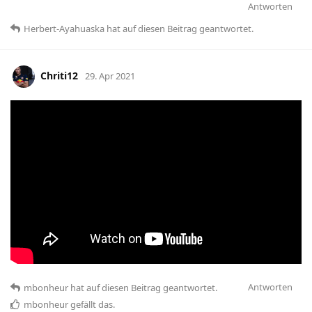
Antworten
Herbert-Ayahuaska
hat
auf diesen Beitrag geantwortet.
Chriti12
29. Apr 2021
Antworten
mbonheur
hat
auf diesen Beitrag geantwortet.
mbonheur
gefällt das
.