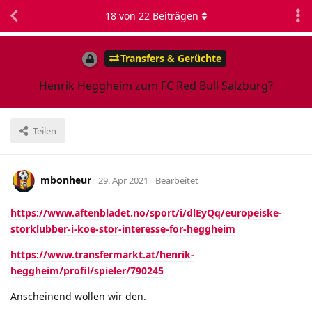
18
von
22
Beiträgen
Transfers & Gerüchte
Henrik Heggheim zum FC Red Bull Salzburg?
Teilen
mbonheur
29. Apr 2021
Bearbeitet
https://www.aftenbladet.no/sport/i/dlEyQq/europeiske-
storklubber-i-koe-stor-interesse-for-heggheim
https://www.transfermarkt.at/henrik-
heggheim/profil/spieler/790245
Anscheinend wollen wir den.