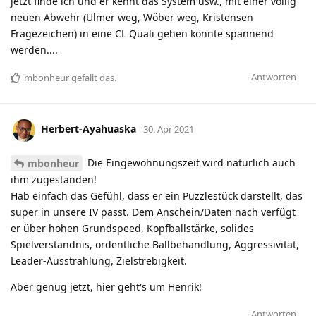
jetzt finde ich und er kennt das System usw., mit einer völlig
neuen Abwehr (Ulmer weg, Wöber weg, Kristensen
Fragezeichen) in eine CL Quali gehen könnte spannend
werden....
Antworten
mbonheur
gefällt das
.
Herbert-Ayahuaska
30. Apr 2021
Die Eingewöhnungszeit wird natürlich auch
mbonheur
ihm zugestanden!
Hab einfach das Gefühl, dass er ein Puzzlestück darstellt, das
super in unsere IV passt. Dem Anschein/Daten nach verfügt
er über hohen Grundspeed, Kopfballstärke, solides
Spielverständnis, ordentliche Ballbehandlung, Aggressivität,
Leader-Ausstrahlung, Zielstrebigkeit.
Aber genug jetzt, hier geht's um Henrik!
Antworten