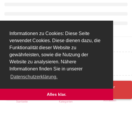
Informationen zu Cookies: Diese Seite
verwendet Cookies. Diese dienen dazu, die
Funktionalität dieser Website zu
gewährleisten, sowie die Nutzung der
Website zu analysieren. Nähere
Eine Antwort schreiben…
Informationen finden Sie in unserer
Datenschutzerklärung.
Spenden/Donate
Impressum
Datenschutzerklärung
Ups! Da ist was schief gelaufen. Bitte lade die Seite neu oder
versuche es erneut.
Alles klar.
Anmelden
Startseite
Kategorien