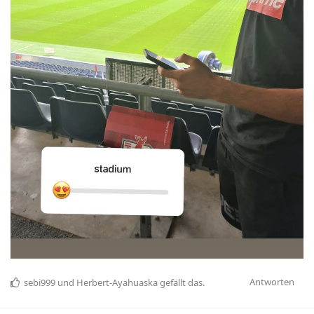
Antworten
sebi999
und
Herbert-Ayahuaska
gefällt das
.