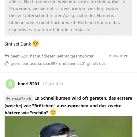
alle -ić Nachnamen mit weichem ć geschrieben außer in
Slowenien, wo sie mit -ič geschrieben werden, wobei
dieser Unterschied in der Aussprache des Namens
üblicherweise nicht hörbar wird. Hoffe ich konnte das
irgendwie annähernd deutlich erklären.
Sini sei Dank
.
Antworten
baerli5201
hat
auf diesen Beitrag geantwortet.
greez
,
barracuda
,
seas397
, und
baerli5201
gefällt das
.
baerli5201
B
17. Juli 2021
In Schnellkursen wird oft geraten, das erstere
m4v3rick
(weiche) wie "Brötchen" auszusprechen und das zweite
härtere wie "tschilp"