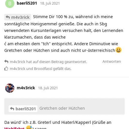
baerli5201
B
18. Juli 2021
Stimme Dir 100 % zu, während ich meine
m4v3rick
sonntägliche Honigsemmel genieße. Die auch in Sbg
verwendeten Kursunterlagen versuchen halt, den Lernenden
klarzumachen, dass das weiche
ć am ehesten dem "tch" entspricht. Andere Diminutive wie
Gretchen oder Hütchen sind auch nicht ur-österreichisch
Antworten
m4v3rick
hat
auf diesen Beitrag geantwortet.
m4v3rick
und
Broodfassl
gefällt das
.
m4v3rick
18. Juli 2021
Gretchen oder Hütchen
baerli5201
Da würd' ich z.B. Greterl und Hiaterl/Kapperl (Grüße an
Wohlfahrt
) sagen.