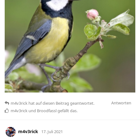
Antworten
m4v3rick
hat
auf diesen Beitrag geantwortet.
m4v3rick
und
Broodfassl
gefällt das
.
m4v3rick
17. Juli 2021