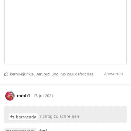
Antworten
kernoeljunkie
,
DerLord
, und
RBS1988
gefällt das
.
mmh1
17. Juli 2021
richtig zu schreiben
barracuda
likes!