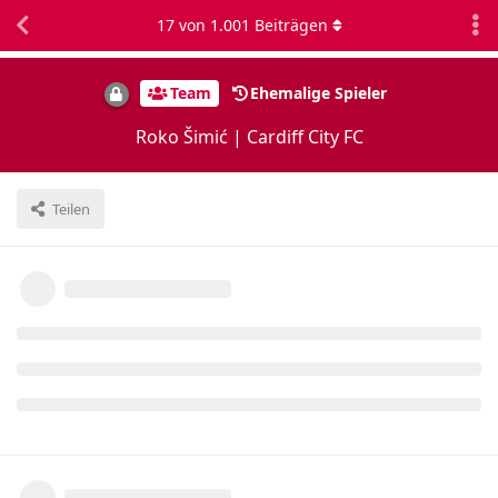
17
von
1.001
Beiträgen
Team
Ehemalige Spieler
Roko Šimić | Cardiff City FC
Teilen