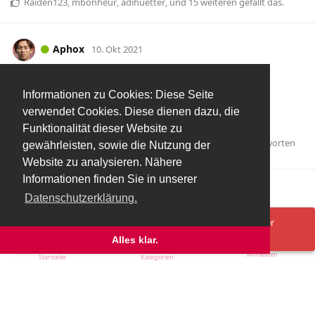
Raiden123
,
mbonheur
,
adihuetter
, und
15
weiteren
gefällt das
.
Aphox
10. Okt 2021
Bin gespannt welche AK man sich dafür
aXXit
Informationen zu Cookies: Diese Seite
aufschwatzen hat lassen
verwendet Cookies. Diese dienen dazu, die
Tipp: 12 Mio.
Funktionalität dieser Website zu
Antworten
HunglikeHodor
hat
auf diesen Beitrag geantwortet.
gewährleisten, sowie die Nutzung der
Website zu analysieren. Nähere
Informationen finden Sie in unserer
Mehr laden
Datenschutzerklärung.
Spenden/Donate
Impressum
Datenschutzerklärung
Ups! Da ist was schief gelaufen. Bitte lade die Seite neu oder
versuche es erneut.
Alles klar.
Anmelden
Startseite
Kategorien