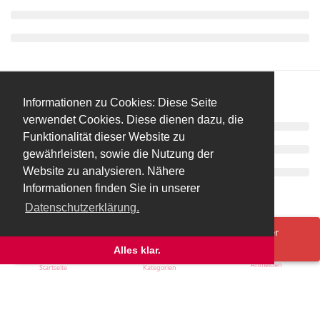
Informationen zu Cookies: Diese Seite
verwendet Cookies. Diese dienen dazu, die
Funktionalität dieser Website zu
gewährleisten, sowie die Nutzung der
Website zu analysieren. Nähere
Informationen finden Sie in unserer
Datenschutzerklärung.
Spenden/Donate
Impressum
Datenschutzerklärung
Ups! Da ist was schief gelaufen. Bitte lade die Seite neu oder
versuche es erneut.
Alles klar.
Anmelden
Startseite
Kategorien