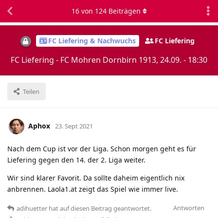
16
von
124
Beiträgen
FC Liefering & Nachwuchs
FC Liefering
FC Liefering - FC Mohren Dornbirn 1913, 24.09. - 18:30
Teilen
Aphox
23. Sept 2021
Nach dem Cup ist vor der Liga. Schon morgen geht es für
Liefering gegen den 14. der 2. Liga weiter.
Wir sind klarer Favorit. Da sollte daheim eigentlich nix
anbrennen. Laola1.at zeigt das Spiel wie immer live.
Antworten
adihuetter
hat
auf diesen Beitrag geantwortet.