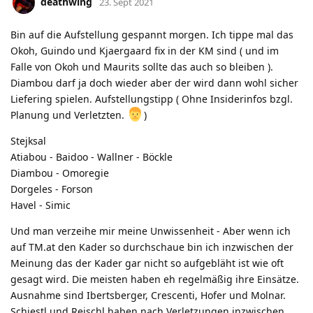
deathwing
23. Sept 2021
Bin auf die Aufstellung gespannt morgen. Ich tippe mal das
Okoh, Guindo und Kjaergaard fix in der KM sind ( und im
Falle von Okoh und Maurits sollte das auch so bleiben ).
Diambou darf ja doch wieder aber der wird dann wohl sicher
Liefering spielen. Aufstellungstipp ( Ohne Insiderinfos bzgl.
Planung und Verletzten.
)
Stejksal
Atiabou - Baidoo - Wallner - Böckle
Diambou - Omoregie
Dorgeles - Forson
Havel - Simic
Und man verzeihe mir meine Unwissenheit - Aber wenn ich
auf TM.at den Kader so durchschaue bin ich inzwischen der
Meinung das der Kader gar nicht so aufgebläht ist wie oft
gesagt wird. Die meisten haben eh regelmäßig ihre Einsätze.
Ausnahme sind Ibertsberger, Crescenti, Hofer und Molnar.
Schiestl und Reischl haben nach Verletzungen inzwischen