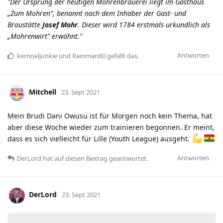
"Der Ursprung der heutigen Mohrenbrauerei liegt im Gasthaus
„Zum Mohren“, benannt nach dem Inhaber der Gast- und
Braustätte
Josef Mohr
. Dieser wird 1784 erstmals urkundlich als
„Mohrenwirt“ erwähnt."
Antworten
kernoeljunkie
und
Rainman80
gefällt das
.
Mitchell
23. Sept 2021
Mein Brudi Dani Owusu ist für Morgen noch kein Thema, hat
aber diese Woche wieder zum trainieren begonnen. Er meint,
dass es sich vielleicht für Lille (Youth League) ausgeht.
Antworten
DerLord
hat
auf diesen Beitrag geantwortet.
DerLord
23. Sept 2021