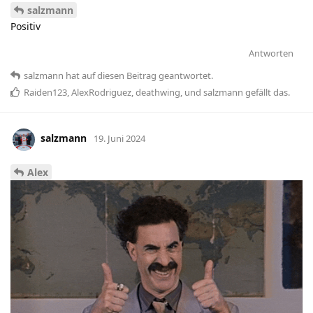
salzmann
Positiv
Antworten
salzmann
hat
auf diesen Beitrag geantwortet.
Raiden123
,
AlexRodriguez
,
deathwing
, und
salzmann
gefällt das
.
salzmann
19. Juni 2024
Alex