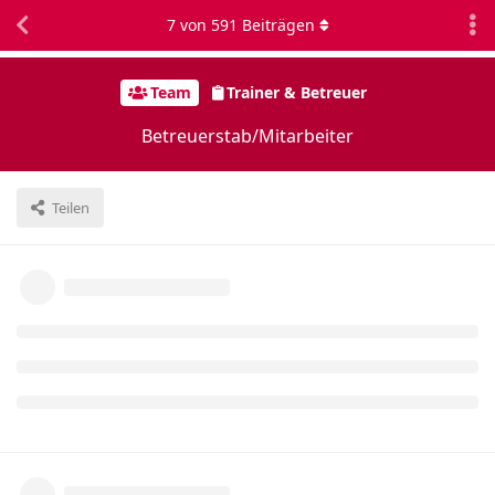
7
von
591
Beiträgen
Team
Trainer & Betreuer
Betreuerstab/Mitarbeiter
Teilen