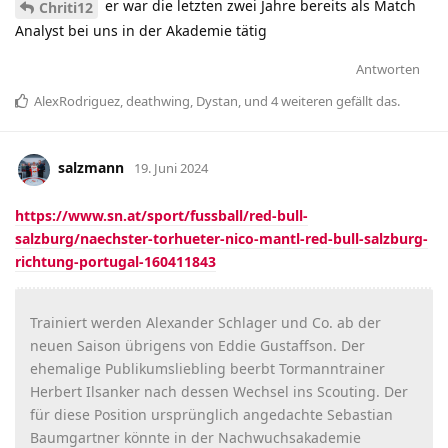
er war die letzten zwei Jahre bereits als Match
Chriti12
Analyst bei uns in der Akademie tätig
Antworten
AlexRodriguez
,
deathwing
,
Dystan
, und
4
weiteren
gefällt das
.
salzmann
19. Juni 2024
https://www.sn.at/sport/fussball/red-bull-
salzburg/naechster-torhueter-nico-mantl-red-bull-salzburg-
richtung-portugal-160411843
Trainiert werden Alexander Schlager und Co. ab der
neuen Saison übrigens von Eddie Gustaffson. Der
ehemalige Publikumsliebling beerbt Tormanntrainer
Herbert Ilsanker nach dessen Wechsel ins Scouting. Der
für diese Position ursprünglich angedachte Sebastian
Baumgartner könnte in der Nachwuchsakademie