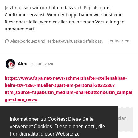
Jetzt müssen wir nur hoffen dass sich Pep als guter
Cheftrainer erweist. Wenn er floppt haben wir sonst eine
Riesenbaustelle, wenn er alles nach seinen Vorstellungen
umbauen darf.
Antworten
AlexRodriguez
und
Herbert-Ayahuaska
gefällt das
.
Alex
20. Juni 2024
https://www.fupa.net/news/schmerzhafter-stellenabbau-
beim-tsv-1860-mueller-spart-am-personal-3032286?
utm_source=fupa&utm_medium=sharebutton&utm_campai
gn=share_news
Zudem werde der Vertrag von Teammanager Fatih Aslan
Informationen zu Cookies: Diese Seite
nicht verlängert.
verwendet Cookies. Diese dienen dazu, die
Funktionalität dieser Website zu