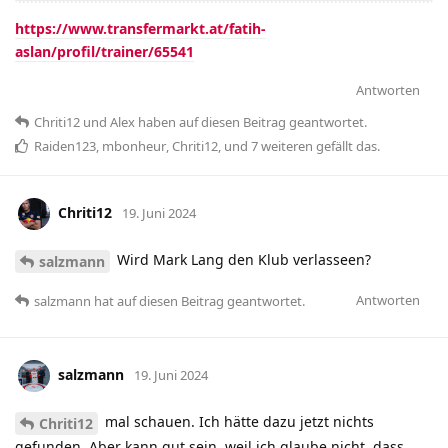
https://www.transfermarkt.at/fatih-
aslan/profil/trainer/65541
Antworten
Chriti12
und
Alex
haben
auf diesen Beitrag geantwortet.
Raiden123
,
mbonheur
,
Chriti12
, und
7
weiteren
gefällt das
.
Chriti12
19. Juni 2024
Wird Mark Lang den Klub verlasseen?
salzmann
Antworten
salzmann
hat
auf diesen Beitrag geantwortet.
salzmann
19. Juni 2024
mal schauen. Ich hätte dazu jetzt nichts
Chriti12
gefunden. Aber kann gut sein, weil ich glaube nicht, dass