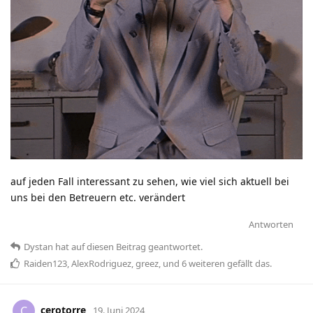
auf jeden Fall interessant zu sehen, wie viel sich aktuell bei
uns bei den Betreuern etc. verändert
Antworten
Dystan
hat
auf diesen Beitrag geantwortet.
Raiden123
,
AlexRodriguez
,
greez
, und
6
weiteren
gefällt das
.
cerotorre
C
19. Juni 2024