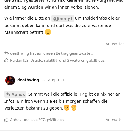
die Saison gestartet. Wird also keine einfache Aufgabe. Mit
einem Sieg würden wir an ihnen vorbei ziehen.
Wie immer die Bitte an
um Insiderinfos die er
@Jimmy1
bekannt geben kann und darf was die zu erwartende
Mannschaft betrifft
Antworten
deathwing
hat
auf diesen Beitrag geantwortet.
Raiden123
,
Druide
,
sebi999
, und
3
weiteren
gefällt das
.
deathwing
26. Aug 2021
Stimmt weil die offizielle HP gibt da nix her an
Aphox
Infos. Bin froh wenn sie es bis morgen schaffen die
Verletzten bekannt zu geben.
Antworten
Aphox
und
seas397
gefällt das
.