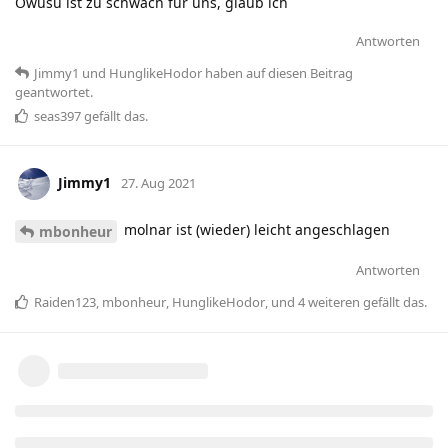
Owusu ist zu schwach für uns, glaub ich
Antworten
Jimmy1
und
HunglikeHodor
haben
auf diesen Beitrag
geantwortet.
seas397
gefällt das
.
Jimmy1
27. Aug 2021
molnar ist (wieder) leicht angeschlagen
mbonheur
Antworten
Raiden123
,
mbonheur
,
HunglikeHodor
, und
4
weiteren
gefällt das
.