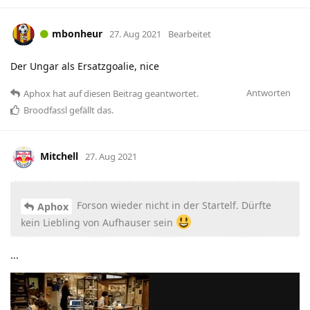
mbonheur
27. Aug 2021
Bearbeitet
Der Ungar als Ersatzgoalie, nice
Antworten
Aphox
hat
auf diesen Beitrag geantwortet.
Broodfassl
gefällt das
.
Mitchell
27. Aug 2021
Forson wieder nicht in der Startelf. Dürfte
Aphox
kein Liebling von Aufhauser sein
...