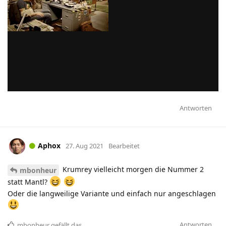
Antworten
Aphox
27. Aug 2021
Bearbeitet
Krumrey vielleicht morgen die Nummer 2
mbonheur
statt Mantl?
Oder die langweilige Variante und einfach nur angeschlagen
Antworten
mbonheur
gefällt das
.