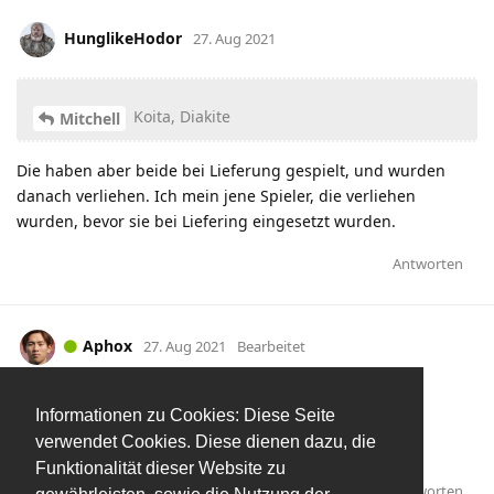
HunglikeHodor
27. Aug 2021
Koita, Diakite
Mitchell
Die haben aber beide bei Lieferung gespielt, und wurden
danach verliehen. Ich mein jene Spieler, die verliehen
wurden, bevor sie bei Liefering eingesetzt wurden.
Antworten
Aphox
27. Aug 2021
Bearbeitet
Schon das zweite Abseitstor
Informationen zu Cookies: Diese Seite
Es läuft!
verwendet Cookies. Diese dienen dazu, die
Simic kann's ähnlich akrobatisch wie Sesko
Funktionalität dieser Website zu
Antworten