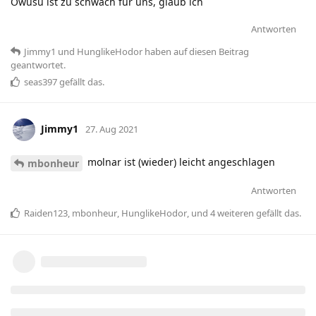
Owusu ist zu schwach für uns, glaub ich
Antworten
Jimmy1
und
HunglikeHodor
haben
auf diesen Beitrag
geantwortet.
seas397
gefällt das
.
Jimmy1
27. Aug 2021
molnar ist (wieder) leicht angeschlagen
mbonheur
Antworten
Raiden123
,
mbonheur
,
HunglikeHodor
, und
4
weiteren
gefällt das
.