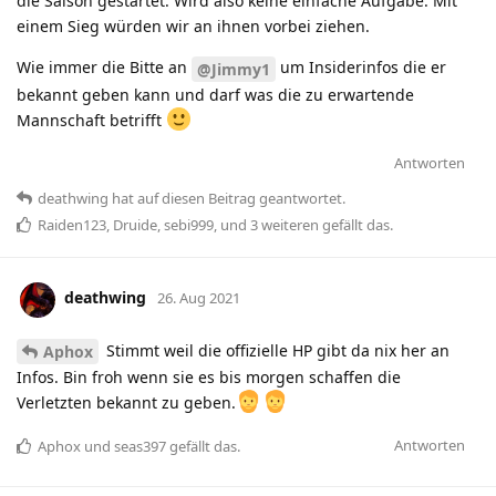
die Saison gestartet. Wird also keine einfache Aufgabe. Mit
einem Sieg würden wir an ihnen vorbei ziehen.
Wie immer die Bitte an
um Insiderinfos die er
@Jimmy1
bekannt geben kann und darf was die zu erwartende
Mannschaft betrifft
Antworten
deathwing
hat
auf diesen Beitrag geantwortet.
Raiden123
,
Druide
,
sebi999
, und
3
weiteren
gefällt das
.
deathwing
26. Aug 2021
Stimmt weil die offizielle HP gibt da nix her an
Aphox
Infos. Bin froh wenn sie es bis morgen schaffen die
Verletzten bekannt zu geben.
Antworten
Aphox
und
seas397
gefällt das
.