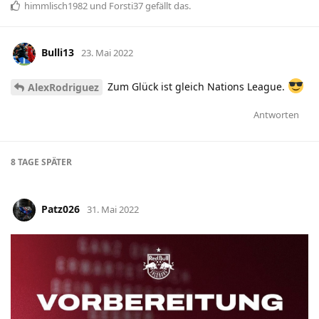
himmlisch1982
und
Forsti37
gefällt das
.
Bulli13
23. Mai 2022
Zum Glück ist gleich Nations League.
AlexRodriguez
Antworten
8 TAGE
SPÄTER
Patz026
31. Mai 2022