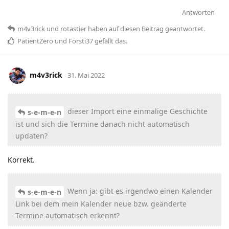
Antworten
m4v3rick
und
rotastier
haben
auf diesen Beitrag geantwortet.
PatientZero
und
Forsti37
gefällt das
.
m4v3rick
31. Mai 2022
dieser Import eine einmalige Geschichte
s-e-m-e-n
ist und sich die Termine danach nicht automatisch
updaten?
Korrekt.
Wenn ja: gibt es irgendwo einen Kalender
s-e-m-e-n
Link bei dem mein Kalender neue bzw. geänderte
Termine automatisch erkennt?