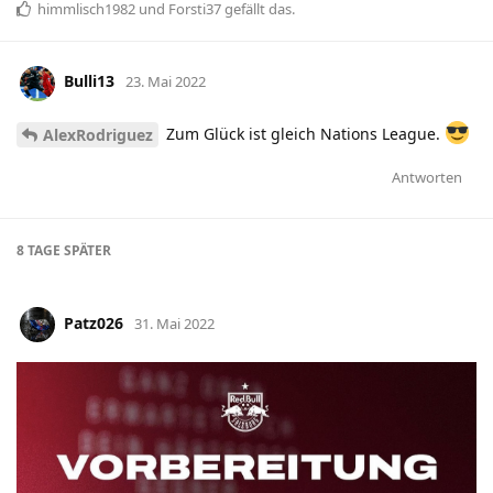
himmlisch1982
und
Forsti37
gefällt das
.
Bulli13
23. Mai 2022
Zum Glück ist gleich Nations League.
AlexRodriguez
Antworten
8 TAGE
SPÄTER
Patz026
31. Mai 2022