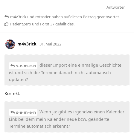
Antworten
m4v3rick
und
rotastier
haben
auf diesen Beitrag geantwortet.
PatientZero
und
Forsti37
gefällt das
.
m4v3rick
31. Mai 2022
dieser Import eine einmalige Geschichte
s-e-m-e-n
ist und sich die Termine danach nicht automatisch
updaten?
Korrekt.
Wenn ja: gibt es irgendwo einen Kalender
s-e-m-e-n
Link bei dem mein Kalender neue bzw. geänderte
Termine automatisch erkennt?