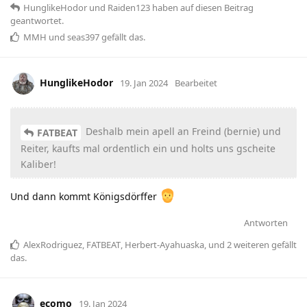
HunglikeHodor
und
Raiden123
haben
auf diesen Beitrag
geantwortet.
MMH
und
seas397
gefällt das
.
HunglikeHodor
19. Jan 2024
Bearbeitet
Deshalb mein apell an Freind (bernie) und
FATBEAT
Reiter, kaufts mal ordentlich ein und holts uns gscheite
Kaliber!
Und dann kommt Königsdörffer
Antworten
AlexRodriguez
,
FATBEAT
,
Herbert-Ayahuaska
, und
2
weiteren
gefällt
das
.
ecomo
19. Jan 2024