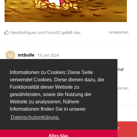
Antworten
AlexRodriguez
und
Forsti37
gefällt das
.
mtbulle
M
19. Jan 2024
Sollten von dem Geld lieber mal n gescheiten Trainer und
Informationen zu Cookies: Diese Seite
gute Neuzugänge holen, als drin zu schwimmen
verwendet Cookies. Diese dienen dazu, die
Funktionalität dieser Website zu
Antworten
mmh1
hat
auf diesen Beitrag geantwortet.
gewährleisten, sowie die Nutzung der
ogris
,
Herbert-Ayahuaska
, und
ecomo
gefällt das
.
Website zu analysieren. Nähere
Informationen finden Sie in unserer
Mehr laden
Datenschutzerklärung.
Spenden/Donate
Impressum
Datenschutzerklärung
Ups! Da ist was schief gelaufen. Bitte lade die Seite neu oder
versuche es erneut.
Alles klar.