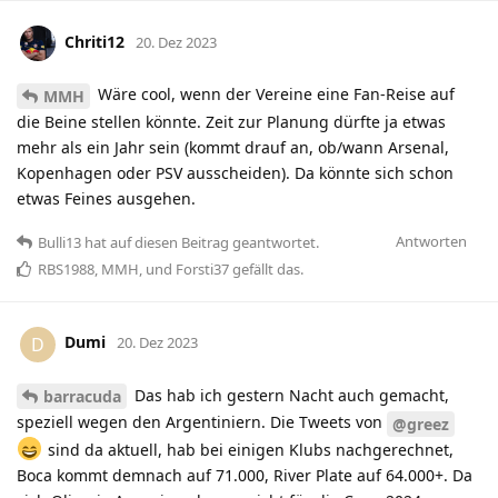
Chriti12
20. Dez 2023
Wäre cool, wenn der Vereine eine Fan-Reise auf
MMH
die Beine stellen könnte. Zeit zur Planung dürfte ja etwas
mehr als ein Jahr sein (kommt drauf an, ob/wann Arsenal,
Kopenhagen oder PSV ausscheiden). Da könnte sich schon
etwas Feines ausgehen.
Antworten
Bulli13
hat
auf diesen Beitrag geantwortet.
RBS1988
,
MMH
, und
Forsti37
gefällt das
.
Dumi
D
20. Dez 2023
Das hab ich gestern Nacht auch gemacht,
barracuda
speziell wegen den Argentiniern. Die Tweets von
@greez
sind da aktuell, hab bei einigen Klubs nachgerechnet,
Boca kommt demnach auf 71.000, River Plate auf 64.000+. Da