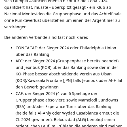
sich Olimpia Asuncion ebenso nicht für die Copa 2024
qualifiziert hat, müsste - überspitzt gesagt - ein Klub ab
Nacional Montevideo die Gruppenphase und das Achtelfinale
ohne Punkteverlust überstehen um einen der Argentinier zu
verdrängen.
Die anderen Verbände sind fast noch klarer.
CONCACAF: der Sieger 2024 oder Philadelphia Union
über das Ranking
AFC: der Sieger 2024 (Gruppenphase bereits beendet)
und Jeonbuk (KOR) über das Ranking sowie der in der
KO-Phase besser abschneidende Verein aus Ulsan
(KOR)/Kawasaki Frontale (JPN) falls Jeonbuk oder Al-Hilal
den Bewerb gewinnen
CAF: der Sieger 2024 (4 von 6 Spieltage der
Gruppenphase absolviert) sowie Mamelodi Sundowns
(RSA) und/oder Esperance Tunis über das Ranking
(beide falls Al-Ahly oder Wydad Casablanca erneut die
CL 2024 gewinnen). Belouizdad (ALG) benötigt einen
ordentlichen Lauf im Frühjahr, die anderen sind meiner