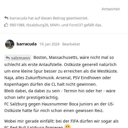
Antworten
barracuda
hat
auf diesen Beitrag geantwortet.
RBS1988
,
rbsalzburg26
,
MMH
, und
Forsti37
gefällt das
.
barracuda
19. Jan 2024
Bearbeitet
Boston, Massachusetts, wäre nicht mal so
salzmann
schlecht als erste Anlaufstelle. Ostküste generell natürlich
um eine kleine Spur besser zu erreichen als die Westküste.
Naja, alles Zukunftsmusik. Arsenal, PSV Eindhoven oder
Kopenhagen dürfen die CL halt nicht gewinnen.
Bleib dabei, da dabei zu sein - Termin hin oder her - wäre
schon sehr prestigeträchtig.
FC Salzburg gegen Hausnummer Boca Juniors an der US-
Ostküste hätte für mich schon einen gewissen Reiz.
Wobei mir gerade einfällt: bei der FIFA dürfen wir sogar als
FC Red Bull Salzburg firmieren