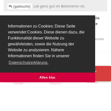
Lok ganz gut im Betonieren ist.
[gelöscht]
Ach, gerade darauf wissen wir doch schon seit Jahren die
richtige Antwort: immer schön den Erfolg über die Mitte
Informationen zu Cookies: Diese Seite
suchen.
verwendet Cookies. Diese dienen dazu, die
Funktionalität dieser Website zu
Antworten
PatientZero
hat
auf diesen Beitrag geantwortet.
gewährleisten, sowie die Nutzung der
mmh1
,
Whoosback
, und
Ultimate84
gefällt das
.
Website zu analysieren. Nähere
Informationen finden Sie in unserer
Mehr laden
Datenschutzerklärung.
Spenden/Donate
Impressum
Datenschutzerklärung
Ups! Da ist was schief gelaufen. Bitte lade die Seite neu oder
versuche es erneut.
Alles klar.
Anmelden
Startseite
Kategorien