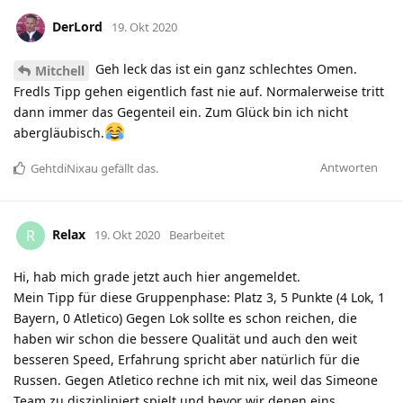
DerLord
19. Okt 2020
Geh leck das ist ein ganz schlechtes Omen.
Mitchell
Fredls Tipp gehen eigentlich fast nie auf. Normalerweise tritt
dann immer das Gegenteil ein. Zum Glück bin ich nicht
abergläubisch.
Antworten
GehtdiNixau
gefällt das
.
Relax
R
19. Okt 2020
Bearbeitet
Hi, hab mich grade jetzt auch hier angemeldet.
Mein Tipp für diese Gruppenphase: Platz 3, 5 Punkte (4 Lok, 1
Bayern, 0 Atletico) Gegen Lok sollte es schon reichen, die
haben wir schon die bessere Qualität und auch den weit
besseren Speed, Erfahrung spricht aber natürlich für die
Russen. Gegen Atletico rechne ich mit nix, weil das Simeone
Team zu diszipliniert spielt und bevor wir denen eins