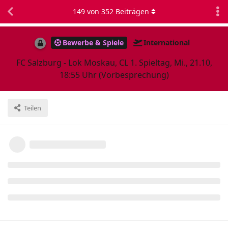
149
von
352
Beiträgen
Bewerbe & Spiele
International
FC Salzburg - Lok Moskau, CL 1. Spieltag, Mi., 21.10,
18:55 Uhr (Vorbesprechung)
Teilen